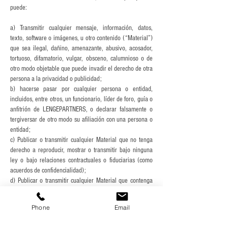
puede:
a) Transmitir cualquier mensaje, información, datos,
texto, software o imágenes, u otro contenido (“Material”)
que sea ilegal, dañino, amenazante, abusivo, acosador,
tortuoso, difamatorio, vulgar, obsceno, calumnioso o de
otro modo objetable que puede invadir el derecho de otra
persona a la privacidad o publicidad;
b) hacerse pasar por cualquier persona o entidad,
incluidos, entre otros, un funcionario, líder de foro, guía o
anfitrión de LENGEPARTNERS, o declarar falsamente o
tergiversar de otro modo su afiliación con una persona o
entidad;
c) Publicar o transmitir cualquier Material que no tenga
derecho a reproducir, mostrar o transmitir bajo ninguna
ley o bajo relaciones contractuales o fiduciarias (como
acuerdos de confidencialidad);
d) Publicar o transmitir cualquier Material que contenga
virus o datos corruptos;
e) Eliminar cualquier atribución de autor, aviso legal o
Phone
Email
designación o etiqueta de propiedad que cargue en
cualquier función de comunicación;