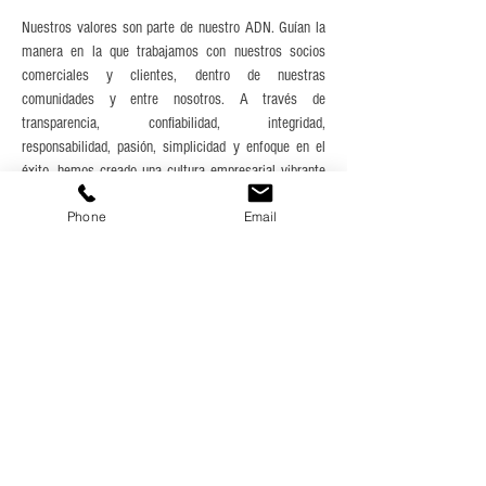
Nuestros valores son parte de nuestro ADN. Guían la
manera en la que trabajamos con nuestros socios
comerciales y clientes, dentro de nuestras
comunidades y entre nosotros. A través de
transparencia, confiabilidad, integridad,
responsabilidad, pasión, simplicidad y enfoque en el
éxito, hemos creado una cultura empresarial vibrante
donde las ideas pueden florecer, las personas pueden
Phone
Email
prosperar y el éxito puede florecer.
Transparencia ante todo.
La asimetría de información
que experimentan los inversores-clientes extranjeros
es tal vez la primera razón del fracaso en Asia.
Brindamos a nuestros clientes la máxima
transparencia de costos, precios, tiempos, capacidad
comercial, términos y condiciones, y de toda la
información que los clientes necesitan para tomar las
decisiones correctas.
Fiabilidad.
Proporcionamos información veraz y
actualizada a través de nuestra estructura y amplia