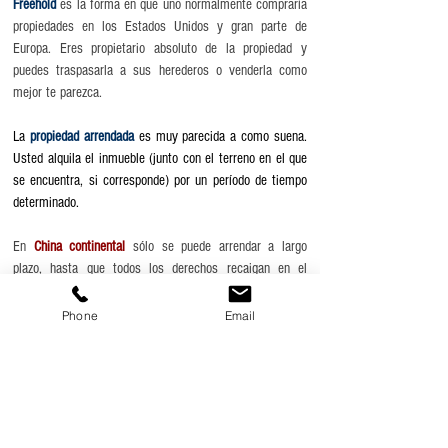
Freehold
es la forma en que uno normalmente compraría
propiedades en los Estados Unidos y gran parte de
Europa. Eres propietario absoluto de la propiedad y
puedes traspasarla a sus herederos o venderla como
mejor te parezca.
La
propiedad arrendada
es muy parecida a como suena.
Usted alquila el inmueble (junto con el terreno en el que
se encuentra, si corresponde) por un período de tiempo
determinado.
En
China continental
sólo se puede arrendar a largo
plazo, hasta que todos los derechos recaigan en el
propietario original, a menudo el gobierno.
Singapur
es,
con diferencia, el mercado al que es más fácil acceder
Phone
Email
como extranjero en el sector inmobiliario. El mercado
inmobiliario es transparente, la información es fácil de
encontrar en Internet y la ciudad-estado tiene una
economía sólida, donde la escasez de terrenos
probablemente haga subir los precios a largo plazo.