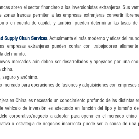
ancas abren el sector financiero a los inversionistas extranjeros. Sus vent
s zonas francas permiten a las empresas extranjeras convertir librem
como en cuenta de capital, y también pueden determinar las tasas de 
and Supply Chain Services
. Actualmente el más moderno y eficaz del mun
Las empresas extranjeras pueden contar con trabajadores altamente 
da del mundo.
uevos mercados aún deben ser desarrollados y apoyados por una eno
 china.
e, seguro y anónimo.
o mercado para operaciones de fusiones y adquisiciones con empresas c
jera en China, es necesario un conocimiento profundo de las distintas e
 de vehículo de inversión es adecuado en función del tipo y tamaño de
elo corporativo/negocio a adoptar para operar en el mercado chino 
rativa o estrategia de negocios incorrecta puede ser la causa de una 