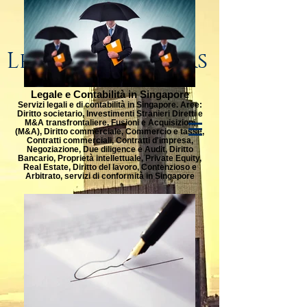
Lenge & Partners
Legale e Contabilità in Singapore
Servizi legali e di contabilità in Singapore. Aree:
Diritto societario, Investimenti Stranieri Diretti e
M&A transfrontaliere, Fusioni e Acquisizioni
(M&A), Diritto commerciale, Commercio e tasse,
Contratti commerciali, Contratti d'impresa,
Negoziazione, Due diligence e Audit, Diritto
Bancario, Proprietà intellettuale, Private Equity,
Real Estate, Diritto del lavoro, Contenzioso e
Arbitrato, servizi di conformità in Singapore