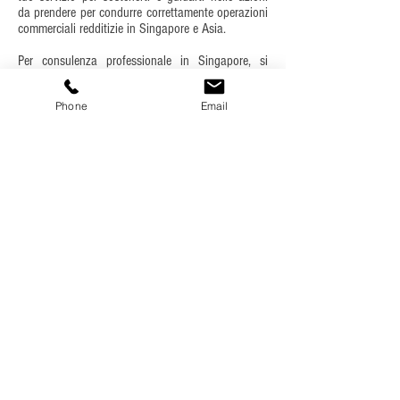
da prendere per condurre correttamente operazioni
commerciali redditizie in Singapore e Asia.
Per consulenza professionale in Singapore, si
prega di inviare specifica richiesta oggi. Per
contattarci è possibile utilizzare il modulo
Phone
Email
sottostante.
A seconda delle tue richieste, cercheremo di
risponderti in 1-3 giorni. Per favore, cerca di
fornirci dati e informazioni molto accurati e
completi, per consentirci di capire le tue specifiche
esigenze e servirti al meglio