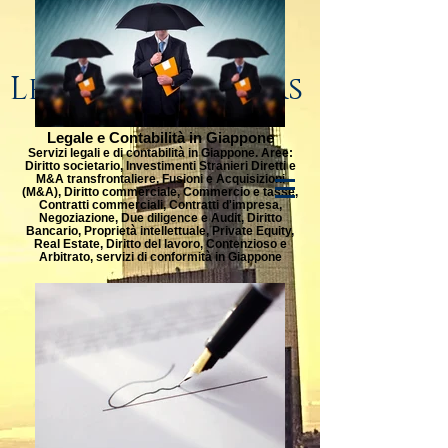
Lenge & Partners
Legale e Contabilità in Giappone
Servizi legali e di contabilità in Giappone. Aree:
Diritto societario, Investimenti Stranieri Diretti e
M&A transfrontaliere, Fusioni e Acquisizioni
(M&A), Diritto commerciale, Commercio e tasse,
Contratti commerciali, Contratti d'impresa,
Negoziazione, Due diligence e Audit, Diritto
Bancario, Proprietà intellettuale, Private Equity,
Real Estate, Diritto del lavoro, Contenzioso e
Arbitrato, servizi di conformità in Giappone