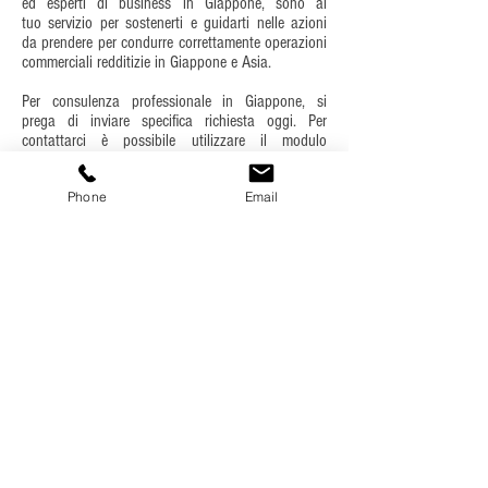
ed esperti di business in Giappone, sono al
tuo servizio per sostenerti e guidarti nelle azioni
da prendere per condurre correttamente operazioni
commerciali redditizie in Giappone e Asia.
Per consulenza professionale in Giappone, si
prega di inviare specifica richiesta oggi. Per
contattarci è possibile utilizzare il modulo
sottostante.
Phone
Email
A seconda delle tue richieste, cercheremo di
risponderti in 1-3 giorni. Per favore, cerca di
fornirci dati e informazioni molto accurati e
completi, per consentirci di capire le tue specifiche
esigenze e servirti al meglio